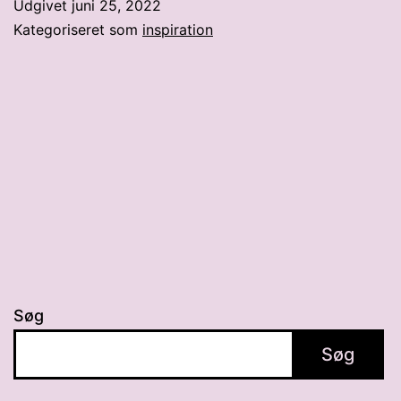
Udgivet
juni 25, 2022
have
Kategoriseret som
inspiration
en
sund
madkasse
Søg
Søg