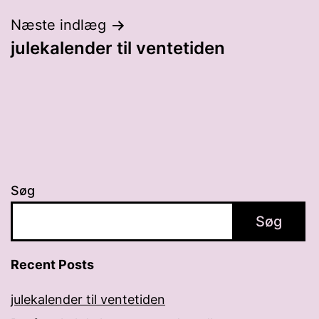
Indlægsnavigation
Næste indlæg
julekalender til ventetiden
Søg
Søg
Recent Posts
julekalender til ventetiden