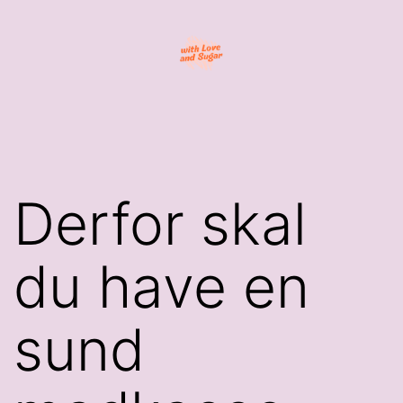
Fortsæt
til
indhold
With
Love
and
Sugar
Derfor skal
du have en
sund